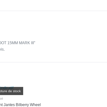
GFOOT 15MM MARK III”
is.
pture de stock
sé
nt Jantes Bilberry Wheel