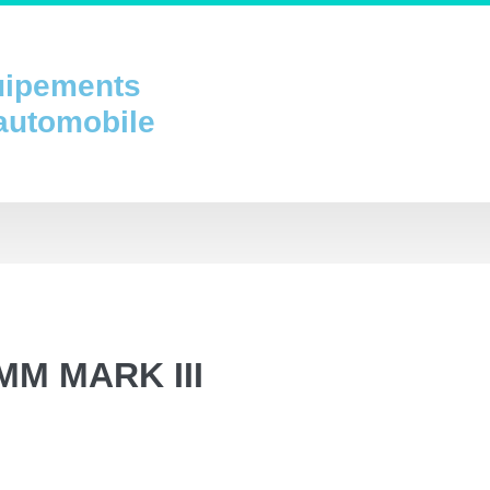
uipements
 automobile
MM MARK III