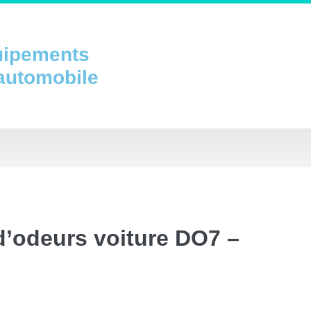
uipements
 automobile
d’odeurs voiture DO7 –