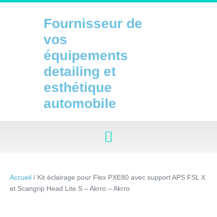
Sauter
au
Fournisseur de
contenu
vos
équipements
detailing et
esthétique
automobile
Accueil
/ Kit éclairage pour Flex PXE80 avec support APS FSL X
et Scangrip Head Lite S – Akrro – Akrro