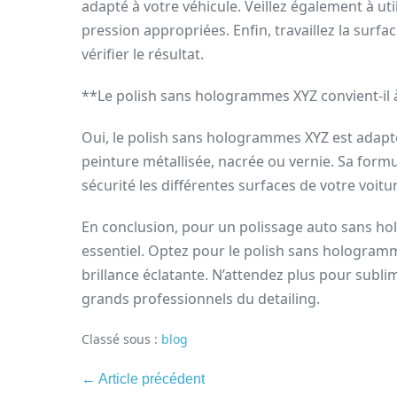
adapté à votre véhicule. Veillez également à util
pression appropriées. Enfin, travaillez la surf
vérifier le résultat.
**Le polish sans hologrammes XYZ convient-il à
Oui, le polish sans hologrammes XYZ est adapté 
peinture métallisée, nacrée ou vernie. Sa formu
sécurité les différentes surfaces de votre voitu
En conclusion, pour un polissage auto sans ho
essentiel. Optez pour le polish sans hologramm
brillance éclatante. N’attendez plus pour sublim
grands professionnels du detailing.
Classé sous :
blog
Navigation
← Article précédent